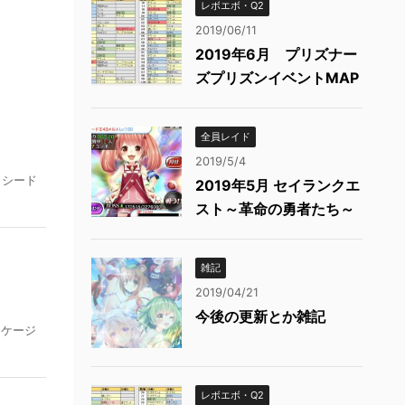
レボエボ・Q2
2019/06/11
2019年6月 プリズナー
ズプリズンイベントMAP
全員レイド
2019/5/4
クシード
2019年5月 セイランクエ
スト～革命の勇者たち～
雑記
2019/04/21
今後の更新とか雑記
ンケージ
レボエボ・Q2