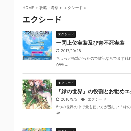
HOME
>
攻略・考察
>
エクシード
>
エクシード
エクシード
一閃上位実装及び青不死実装
2017/10/28
ちょっと衝撃だったので雑記な形でまず触
が来 ...
エクシード
『緑の世界』の役割とお勧めエ
2016/9/5
エクシード
5つの世界の中で最も使い方が難しい「緑の
や ...