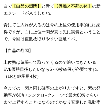
白で
【白晶の烈閃】
と青で
【奥義／不死の体】
の新
エクシードが来ましたね。
青にてこ入れが入るのは今の上位の使用率的には納
得ですが、白に上位一閃が真っ先に実装ということ
で、今回は複数枚取りやすい巨竜イベ。
【白晶の烈閃】
上位勢は気張って取ってくるので追いつきたい＆
EVE優勝目指したいなら5～6枚確保が必要ですね。
（LRと継承用4枚）
今までの一閃と同じ確率の上がり方ですと、素の発
動率が60%+シンクロ+クォーツで最大80%ぐらい
まで上昇することになるのでかなり安定した発動率