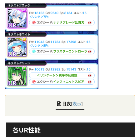
目次
[
表示
]
各UR性能