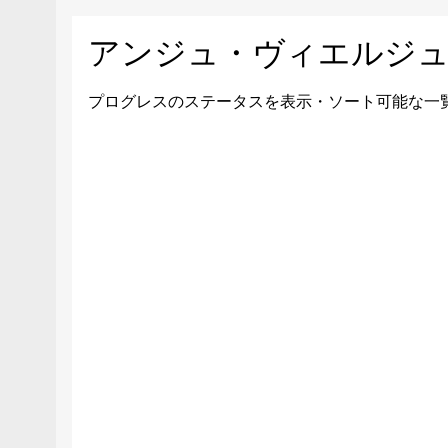
アンジュ・ヴィエルジュ
プログレスのステータスを表示・ソート可能な一