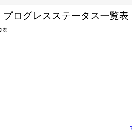
 プログレスステータス一覧表
覧表