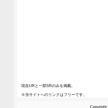
現在URと一部SRのみを掲載。
※当サイトへのリンクはフリーです。
Copyright