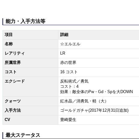
能力・入手方法等
項目
詳細
名称
☆エルエル
レアリティ
LR
所属世界
赤の世界
コスト
16 コスト
エクシード
反転術式／勇気
コスト：4
効果：敵全体のPw・Gd・Spを大DOWN
クォーツ
紅水晶／消勇気・軽（大）
入手方法
ゴールドガチャ(2017年12月31日追加)
CV
豊崎愛生
最大ステータス