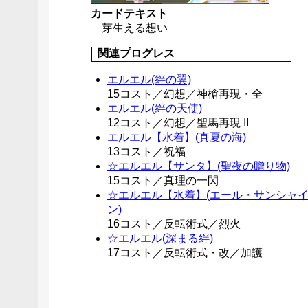
カードテキスト
芽生える想い
関連プログレス
エルエル(絆の翼)
15コスト／幻想／神槍再現・全
エルエル(絆の天使)
12コスト／幻想／聖馬再現 II
エルエル【水着】(真夏の海)
13コスト／祝福
☆エルエル【サンタ】(聖夜の贈り物)
15コスト／真理の一閃
☆エルエル【水着】(エール・サンシャ
ン)
16コスト／反転術式／烈火
☆エルエル(深まる絆)
17コスト／反転術式・改／加護