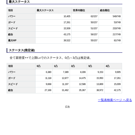
最大ステータス
項目
最大ステータス
世界内順位
総合順位
パワー
10,405
62/157
549/749
ガード
17,261
50/157
53/749
スピード
15,509
51/157
233/749
総合
43,175
56/157
217/749
最大HP
39,522
55/157
81/749
ステータス(推定値)
全て親密度++で上限Lvでのステータス。0凸～3凸は推定値。
項目
0凸
1凸
2凸
3凸
4凸
パワー
6,380
7,389
8,306
9,153
9,905
ガード
11,118
12,877
14,475
15,950
17,261
スピード
9,668
11,197
12,586
13,869
15,009
総合
27,166
31,462
35,367
38,972
42,175
一覧表検索ページ へ戻る
広告