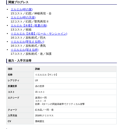
関連プログレス
エルエル(絆の翼)
15コスト／幻想／神槍再現・全
エルエル(絆の天使)
12コスト／幻想／聖馬再現 II
エルエル【水着】(真夏の海)
13コスト／祝福
☆エルエル【水着】(エール・サンシャイン)
16コスト／反転術式／烈火
☆エルエル(芽生える想い)
16コスト／反転術式／勇気
☆エルエル(深まる絆)
17コスト／反転術式・改／加護
能力・入手方法等
項目
詳細
名称
☆エルエル【サンタ】
レアリティ
LR
所属世界
赤の世界
コスト
15 コスト
エクシード
真理の一閃
コスト：4
効果：3ターンの間超高確率でクリティカル攻撃
クォーツ
紅水晶／一閃・発
入手方法
2016年クリスマス
CV
豊崎愛生