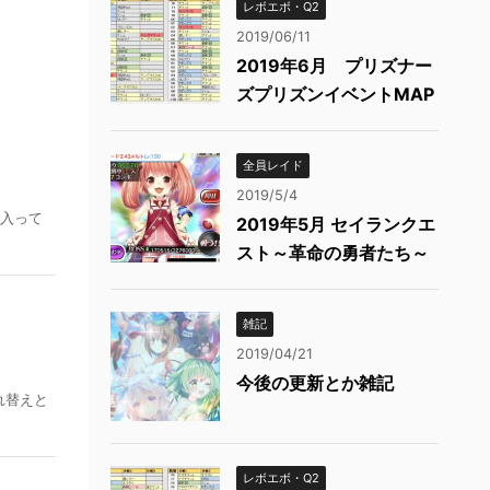
レボエボ・Q2
2019/06/11
2019年6月 プリズナー
ズプリズンイベントMAP
全員レイド
2019/5/4
に入って
2019年5月 セイランクエ
スト～革命の勇者たち～
雑記
2019/04/21
今後の更新とか雑記
れ替えと
レボエボ・Q2