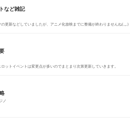
トなど雑記
更新などしていましたが、アニメ化放映までに整備が終わりませんね(._.) ポー
要
スロットイベントは変更点が多いのでまとまり次第更新していきます。
略
ジノ