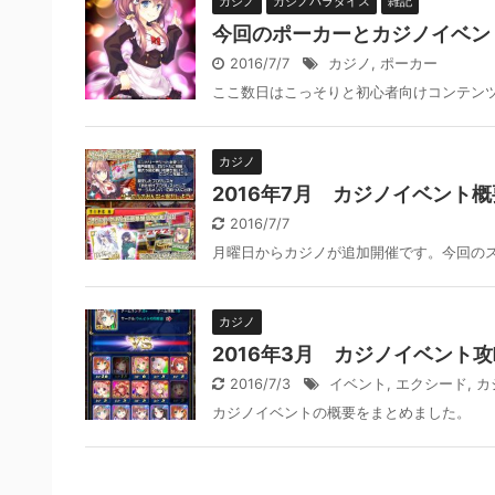
カジノ
カジノパラダイス
雑記
今回のポーカーとカジノイベン
2016/7/7
カジノ
,
ポーカー
ここ数日はこっそりと初心者向けコンテンツの
カジノ
2016年7月 カジノイベント概
2016/7/7
月曜日からカジノが追加開催です。今回の
カジノ
2016年3月 カジノイベント攻
2016/7/3
イベント
,
エクシード
,
カ
カジノイベントの概要をまとめました。