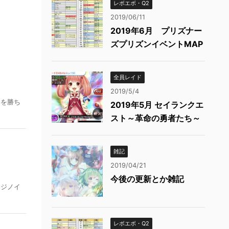
レボエボ・Q2
2019/06/11
2019年6月 プリズナー
ズプリズンイベントMAP
全員レイド
2019/5/4
いを勝ち
2019年5月 セイランクエ
スト～革命の勇者たち～
雑記
2019/04/21
今後の更新とか雑記
カジノイ
レボエボ・Q2