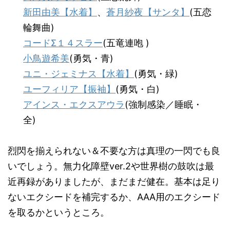
新田由美【水着】
、
蒼月紗夜【サンタ】
(五恋
輪舞曲)
コードΣ１４スラー
(五竜連咆 )
小鳥遊希美
(勇気・青)
ユニ・ジェミナス【水着】
(勇気・緑)
ユーフィリア【振袖】
(勇気・白)
アインス・エクスアウラ
(強制感染／睡眠・
全)
烈閃を揃えられない＆不要な方は真理の一閃でも良
いでしょう。無力化障壁ver.2や世界樹の鼓吹は最
近再録がありましたが、まだまだ健在。基本は足り
ないエクシードを補完するか、AAA用のエクシード
を取るかというところ。