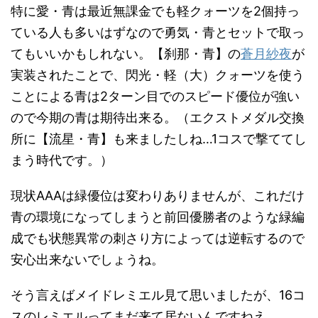
特に愛・青は最近無課金でも軽クォーツを2個持っ
ている人も多いはずなので勇気・青とセットで取っ
てもいいかもしれない。【刹那・青】の
蒼月紗夜
が
実装されたことで、閃光・軽（大）クォーツを使う
ことによる青は2ターン目でのスピード優位が強い
ので今期の青は期待出来る。（エクストメダル交換
所に【流星・青】も来ましたしね…1コスで撃ててし
まう時代です。）
現状AAAは緑優位は変わりありませんが、これだけ
青の環境になってしまうと前回優勝者のような緑編
成でも状態異常の刺さり方によっては逆転するので
安心出来ないでしょうね。
そう言えばメイドレミエル見て思いましたが、16コ
スのレミエルってまだ来て居ないんですねえ。