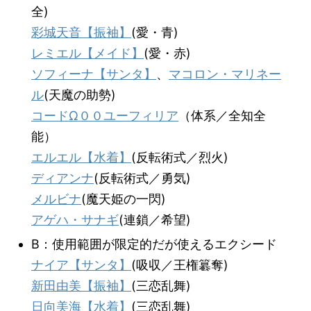
全)
彩城天音【振袖】
(愛・青)
レミエル【メイド】
(愛・赤)
ソフィーナ【サンタ】
、
マコロン・マリネー
ル
(天魔の助勢)
コードΩ００ユーフィリア
（体系／全知全
能）
エルエル【水着】
(反転術式／烈火)
ディアンナ
(反転術式／勇気)
メルビナ
(魔天姫の一閃)
アゲハ・サナギ
(連鎖／希望)
B：使用範囲が限定的だが使えるエクシード
ナイア【サンタ】
(吸収／王権簒奪)
新田由美【振袖】
(三恋乱舞)
日向美海【水着】
(三恋乱舞)