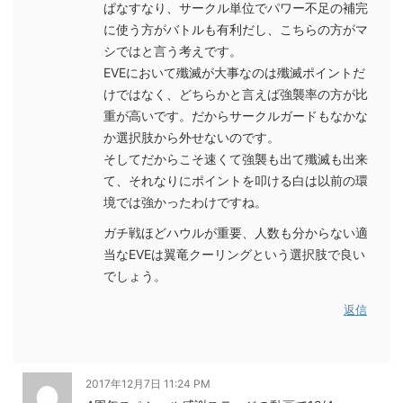
ぱなすなり、サークル単位でパワー不足の補完
に使う方がバトルも有利だし、こちらの方がマ
シではと言う考えです。
EVEにおいて殲滅が大事なのは殲滅ポイントだ
けではなく、どちらかと言えば強襲率の方が比
重が高いです。だからサークルガードもなかな
か選択肢から外せないのです。
そしてだからこそ速くて強襲も出て殲滅も出来
て、それなりにポイントを叩ける白は以前の環
境では強かったわけですね。
ガチ戦ほどハウルが重要、人数も分からない適
当なEVEは翼竜クーリングという選択肢で良い
でしょう。
返信
2017年12月7日 11:24 PM