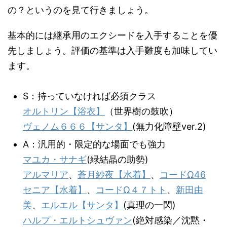
の？というのを見て行きましょう。
基本的には継承用のエクシードを入手することを優
先しましょう。評価の基準は入手難度も加味してい
ます。
S：持っていなければ必須クラス
オルトリン【浴衣】
（世界樹の鼓吹）
ヴェノム６６６【サンタ】
(無力化障壁ver.2)
A：汎用的・限定的な場面でも強力
マユカ・サナギ
(緑結晶の助勢)
アルマリア
、
蒼月紗夜【水着】
、
コードΩ46
セニア【水着】
、
コードΩ４７トト
、
新田由
美
、
エルエル【サンタ】
(真理の一閃)
ハルプ・エルトシュヴァン
(絶対感染／沈黙・