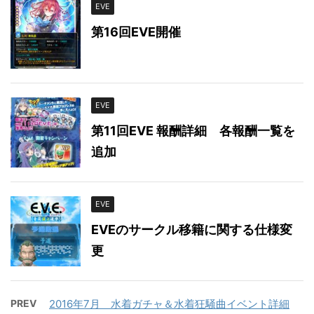
EVE
第16回EVE開催
EVE
第11回EVE 報酬詳細 各報酬一覧を
追加
EVE
EVEのサークル移籍に関する仕様変
更
PREV
2016年7月 水着ガチャ＆水着狂騒曲イベント詳細