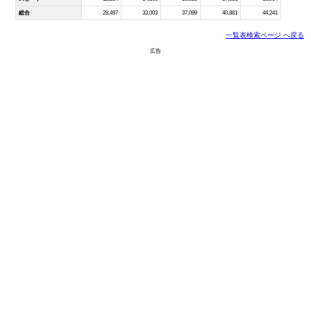
総合
28,497
33,003
37,099
40,881
44,241
一覧表検索ページ へ戻る
広告