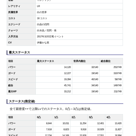
名称
☆レティシア
レアリティ
LR
所属世界
白の世界
コスト
16 コスト
エクシード
白晶の烈閃
クォーツ
白水晶／烈閃・発
入手方法
2017年10月巨竜イベント
CV
伊藤かな恵
最大ステータス
項目
最大ステータス
世界内順位
総合順位
パワー
14,120
32/140
252/749
ガード
12,227
19/140
310/749
スピード
19,394
40/140
58/749
総合
45,741
34/140
149/749
最大HP
33,212
19/140
211/749
ステータス(推定値)
全て親密度++で上限Lvでのステータス。0凸～3凸は推定値。
項目
0凸
1凸
2凸
3凸
4凸
パワー
8,644
10,011
11,254
12,401
13,420
ガード
7,618
8,823
9,918
10,929
11,827
スピード
12,234
14,169
15,928
17,551
18,994