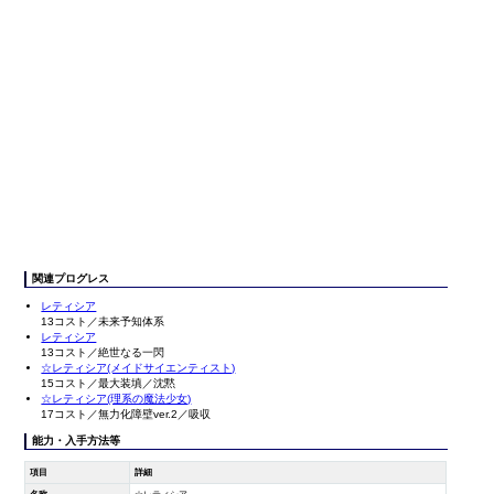
関連プログレス
レティシア
13コスト／未来予知体系
レティシア
13コスト／絶世なる一閃
☆レティシア(メイドサイエンティスト)
15コスト／最大装填／沈黙
☆レティシア(理系の魔法少女)
17コスト／無力化障壁ver.2／吸収
能力・入手方法等
項目
詳細