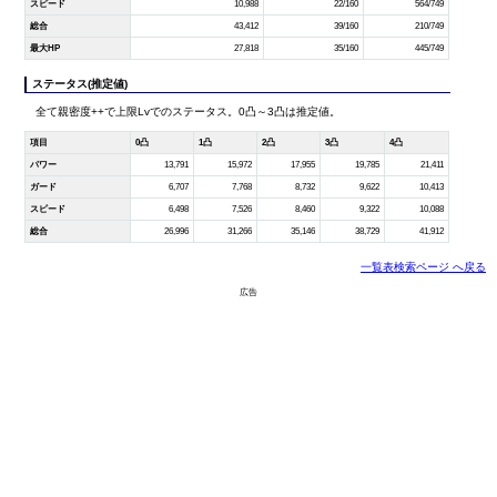
スピード
10,988
22/160
564/749
総合
43,412
39/160
210/749
最大HP
27,818
35/160
445/749
ステータス(推定値)
全て親密度++で上限Lvでのステータス。0凸～3凸は推定値。
項目
0凸
1凸
2凸
3凸
4凸
パワー
13,791
15,972
17,955
19,785
21,411
ガード
6,707
7,768
8,732
9,622
10,413
スピード
6,498
7,526
8,460
9,322
10,088
総合
26,996
31,266
35,146
38,729
41,912
一覧表検索ページ へ戻る
広告