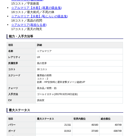
15コスト／宇宙創造
☆アルマリア【水着】(真夏の吸血鬼)
16コスト／最大術式／不死の体
☆アルマリア【水着】(恥じらいの吸血鬼)
16コスト／黒晶の烈閃
☆アルマリア(真祖なる者)
17コスト／黒天の翔天
能力・入手方法等
項目
詳細
名称
☆アルマリア
レアリティ
LR
所属世界
黒の世界
コスト
16 コスト
エクシード
魔導姫の助勢
コスト：2
効果：HP全快時に通常攻撃ダメージ超絶UP
クォーツ
黒水晶／助勢・効
入手方法
ゴールドガチャ(2017年10月24日追加)
CV
原由実
最大ステータス
項目
最大ステータス
世界内順位
総合順位
パワー
21,511
40/160
40/749
ガード
10,913
37/160
436/749