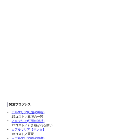
関連プログレス
アルマリア(紅蓮の神祖)
15コスト／真理の一閃
アルマリア(紅蓮の神祖)
12コスト／引き継がれる願い
☆アルマリア【サンタ】
15コスト／夢現
☆アルマリア(血の晩餐)