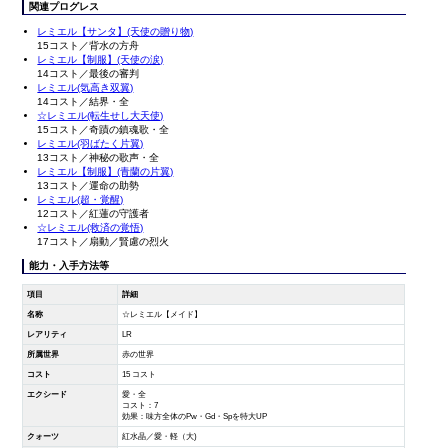
関連プログレス
レミエル【サンタ】(天使の贈り物)
15コスト／背水の方舟
レミエル【制服】(天使の涙)
14コスト／最後の審判
レミエル(気高き双翼)
14コスト／結界・全
☆レミエル(転生せし大天使)
15コスト／奇蹟の鎮魂歌・全
レミエル(羽ばたく片翼)
13コスト／神秘の歌声・全
レミエル【制服】(青蘭の片翼)
13コスト／運命の助勢
レミエル(超・覚醒)
12コスト／紅蓮の守護者
☆レミエル(救済の覚悟)
17コスト／扇動／賢慮の烈火
能力・入手方法等
項目
詳細
名称
☆レミエル【メイド】
レアリティ
LR
所属世界
赤の世界
コスト
15 コスト
エクシード
愛・全
コスト：7
効果：味方全体のPw・Gd・Spを特大UP
クォーツ
紅水晶／愛・軽（大)