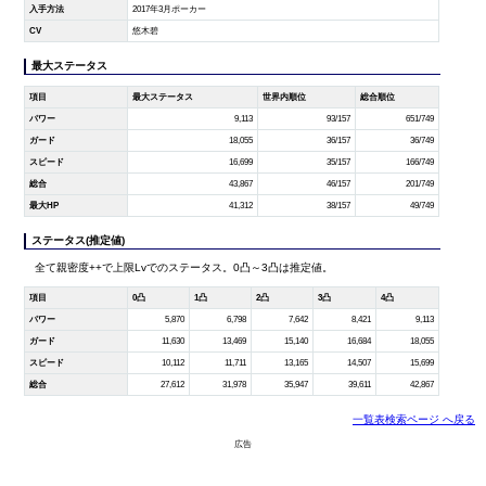
入手方法
2017年3月ポーカー
CV
悠木碧
最大ステータス
項目
最大ステータス
世界内順位
総合順位
パワー
9,113
93/157
651/749
ガード
18,055
36/157
36/749
スピード
16,699
35/157
166/749
総合
43,867
46/157
201/749
最大HP
41,312
38/157
49/749
ステータス(推定値)
全て親密度++で上限Lvでのステータス。0凸～3凸は推定値。
項目
0凸
1凸
2凸
3凸
4凸
パワー
5,870
6,798
7,642
8,421
9,113
ガード
11,630
13,469
15,140
16,684
18,055
スピード
10,112
11,711
13,165
14,507
15,699
総合
27,612
31,978
35,947
39,611
42,867
一覧表検索ページ へ戻る
広告