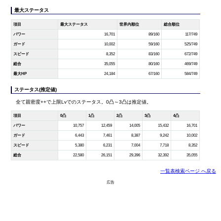
最大ステータス
項目
最大ステータス
世界内順位
総合順位
パワー
16,701
89/160
117/749
ガード
10,002
59/160
525/749
スピード
8,352
83/160
672/749
総合
35,055
80/160
469/749
最大HP
24,184
67/160
584/749
ステータス(推定値)
全て親密度++で上限Lvでのステータス。0凸～3凸は推定値。
項目
0凸
1凸
2凸
3凸
4凸
パワー
10,757
12,459
14,005
15,432
16,701
ガード
6,443
7,461
8,387
9,242
10,002
スピード
5,380
6,231
7,004
7,718
8,352
総合
22,580
26,151
29,396
32,392
35,055
一覧表検索ページ へ戻る
広告