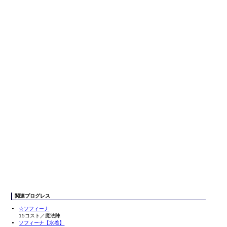
関連プログレス
☆ソフィーナ
15コスト／魔法陣
ソフィーナ【水着】