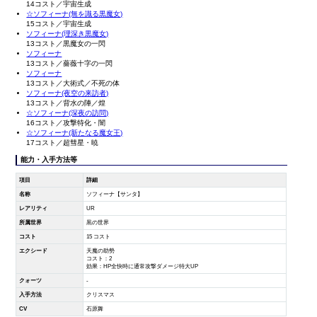
14コスト／宇宙生成
☆ソフィーナ(無を識る黒魔女)
15コスト／宇宙生成
ソフィーナ(理深き黒魔女)
13コスト／黒魔女の一閃
ソフィーナ
13コスト／薔薇十字の一閃
ソフィーナ
13コスト／大術式／不死の体
ソフィーナ(夜空の来訪者)
13コスト／背水の陣／煌
☆ソフィーナ(深夜の訪問)
16コスト／攻撃特化・闇
☆ソフィーナ(新たなる魔女王)
17コスト／超彗星・暁
能力・入手方法等
項目
詳細
名称
ソフィーナ【サンタ】
レアリティ
UR
所属世界
黒の世界
コスト
15 コスト
エクシード
天魔の助勢
コスト：2
効果：HP全快時に通常攻撃ダメージ特大UP
クォーツ
-
入手方法
クリスマス
CV
石原舞